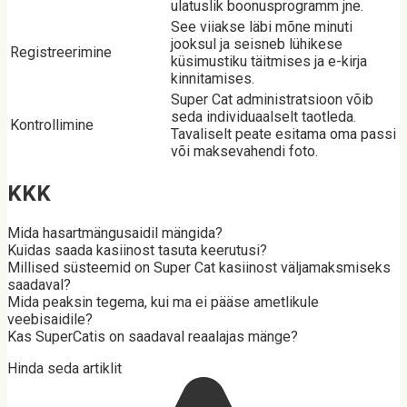
ulatuslik boonusprogramm jne.
See viiakse läbi mõne minuti
jooksul ja seisneb lühikese
Registreerimine
küsimustiku täitmises ja e-kirja
kinnitamises.
Super Cat administratsioon võib
seda individuaalselt taotleda.
Kontrollimine
Tavaliselt peate esitama oma passi
või maksevahendi foto.
KKK
Mida hasartmängusaidil mängida?
Kuidas saada kasiinost tasuta keerutusi?
Millised süsteemid on Super Cat kasiinost väljamaksmiseks
saadaval?
Mida peaksin tegema, kui ma ei pääse ametlikule
veebisaidile?
Kas SuperCatis on saadaval reaalajas mänge?
Hinda seda artiklit