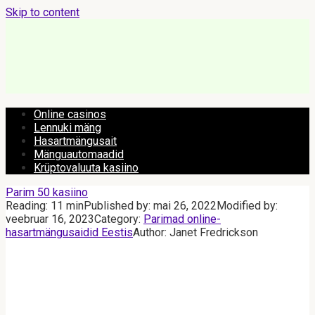
Skip to content
Online casinos
Lennuki mäng
Hasartmängusait
Mänguautomaadid
Krüptovaluuta kasiino
Parim 50 kasiino
Reading:
11 min
Published by:
mai 26, 2022
Modified by:
veebruar 16, 2023
Category:
Parimad online-
hasartmängusaidid Eestis
Author:
Janet Fredrickson