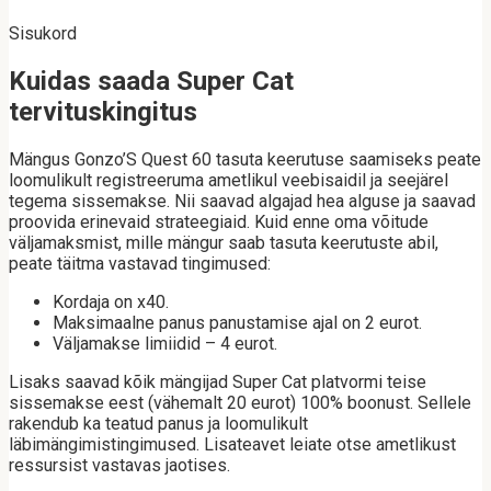
Sisukord
Kuidas saada Super Cat
tervituskingitus
Mängus Gonzo’S Quest 60 tasuta keerutuse saamiseks peate
loomulikult registreeruma ametlikul veebisaidil ja seejärel
tegema sissemakse. Nii saavad algajad hea alguse ja saavad
proovida erinevaid strateegiaid. Kuid enne oma võitude
väljamaksmist, mille mängur saab tasuta keerutuste abil,
peate täitma vastavad tingimused:
Kordaja on x40.
Maksimaalne panus panustamise ajal on 2 eurot.
Väljamakse limiidid – 4 eurot.
Lisaks saavad kõik mängijad Super Cat platvormi teise
sissemakse eest (vähemalt 20 eurot) 100% boonust. Sellele
rakendub ka teatud panus ja loomulikult
läbimängimistingimused. Lisateavet leiate otse ametlikust
ressursist vastavas jaotises.