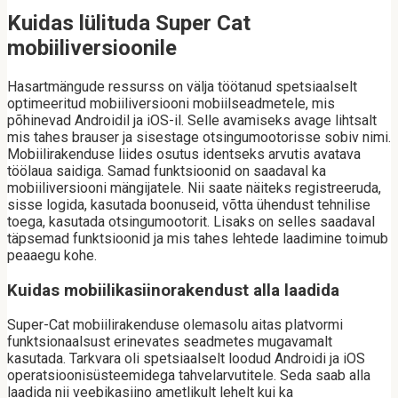
Kuidas lülituda Super Cat
mobiiliversioonile
Hasartmängude ressurss on välja töötanud spetsiaalselt
optimeeritud mobiiliversiooni mobiilseadmetele, mis
põhinevad Androidil ja iOS-il. Selle avamiseks avage lihtsalt
mis tahes brauser ja sisestage otsingumootorisse sobiv nimi.
Mobiilirakenduse liides osutus identseks arvutis avatava
töölaua saidiga. Samad funktsioonid on saadaval ka
mobiiliversiooni mängijatele. Nii saate näiteks registreeruda,
sisse logida, kasutada boonuseid, võtta ühendust tehnilise
toega, kasutada otsingumootorit. Lisaks on selles saadaval
täpsemad funktsioonid ja mis tahes lehtede laadimine toimub
peaaegu kohe.
Kuidas mobiilikasiinorakendust alla laadida
Super-Сat mobiilirakenduse olemasolu aitas platvormi
funktsionaalsust erinevates seadmetes mugavamalt
kasutada. Tarkvara oli spetsiaalselt loodud Androidi ja iOS
operatsioonisüsteemidega tahvelarvutitele. Seda saab alla
laadida nii veebikasiino ametlikult lehelt kui ka