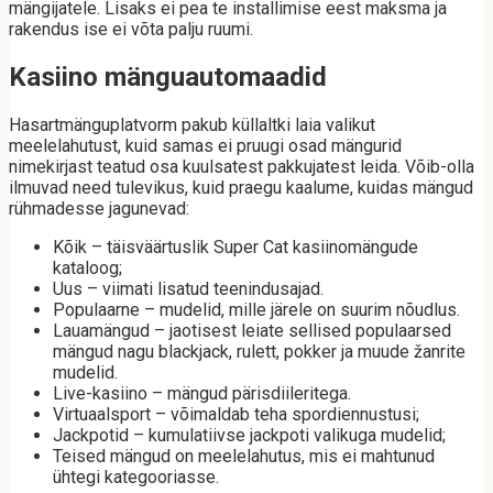
mängijatele. Lisaks ei pea te installimise eest maksma ja
rakendus ise ei võta palju ruumi.
Kasiino mänguautomaadid
Hasartmänguplatvorm pakub küllaltki laia valikut
meelelahutust, kuid samas ei pruugi osad mängurid
nimekirjast teatud osa kuulsatest pakkujatest leida. Võib-olla
ilmuvad need tulevikus, kuid praegu kaalume, kuidas mängud
rühmadesse jagunevad:
Kõik – täisväärtuslik Super Cat kasiinomängude
kataloog;
Uus – viimati lisatud teenindusajad.
Populaarne – mudelid, mille järele on suurim nõudlus.
Lauamängud – jaotisest leiate sellised populaarsed
mängud nagu blackjack, rulett, pokker ja muude žanrite
mudelid.
Live-kasiino – mängud pärisdiileritega.
Virtuaalsport – võimaldab teha spordiennustusi;
Jackpotid – kumulatiivse jackpoti valikuga mudelid;
Teised mängud on meelelahutus, mis ei mahtunud
ühtegi kategooriasse.