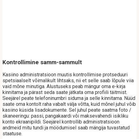
Kontrollimine samm-sammult
Kasiino administratsioon muutis kontrollimise protseduuri
spetsiaalselt võimalikult lihtsaks, nii et selle saab lõpule viia
vaid mõne minutiga. Alustuseks peab mängur oma e-kirja
kinnitama ja pärast seda saate jätkata oma profiili täitmist.
Seejärel peate telefoninumbri siduma ja selle kinnitama. Nüüd
saate oma kontolt raha vabalt välja võtta, kuid mõnel juhul võib
kasiino küsida lisadokumente. Sel juhul peate saatma foto /
skaneeringu: passi, pangakaardi või maksevahendi isikliku
konto ekraanipildi. Seejärel kontrollib administratsioon
andmeid mitu tundi ja möödumisel saab mängija tuvastatud
staatuse.