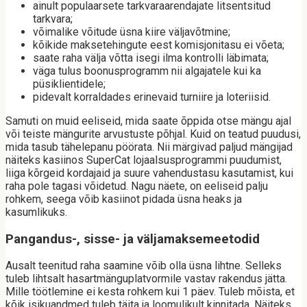
ainult populaarsete tarkvaraarendajate litsentsitud
tarkvara;
võimalike võitude üsna kiire väljavõtmine;
kõikide maksetehingute eest komisjonitasu ei võeta;
saate raha välja võtta isegi ilma kontrolli läbimata;
väga tulus boonusprogramm nii algajatele kui ka
püsiklientidele;
pidevalt korraldades erinevaid turniire ja loteriisid.
Samuti on muid eeliseid, mida saate õppida otse mängu ajal
või teiste mängurite arvustuste põhjal. Kuid on teatud puudusi,
mida tasub tähelepanu pöörata. Nii märgivad paljud mängijad
näiteks kasiinos SuperCat lojaalsusprogrammi puudumist,
liiga kõrgeid kordajaid ja suure vahendustasu kasutamist, kui
raha pole tagasi võidetud. Nagu näete, on eeliseid palju
rohkem, seega võib kasiinot pidada üsna heaks ja
kasumlikuks.
Pangandus-, sisse- ja väljamaksemeetodid
Ausalt teenitud raha saamine võib olla üsna lihtne. Selleks
tuleb lihtsalt hasartmänguplatvormile vastav rakendus jätta.
Mille töötlemine ei kesta rohkem kui 1 päev. Tuleb mõista, et
kõik isikuandmed tuleb täita ja loomulikult kinnitada. Näiteks