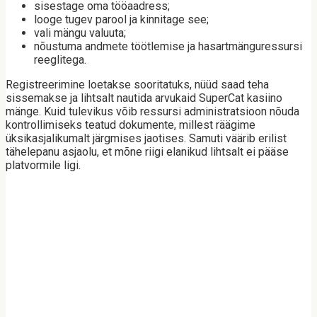
sisestage oma tööaadress;
looge tugev parool ja kinnitage see;
vali mängu valuuta;
nõustuma andmete töötlemise ja hasartmänguressursi
reeglitega.
Registreerimine loetakse sooritatuks, nüüd saad teha
sissemakse ja lihtsalt nautida arvukaid SuperCat kasiino
mänge. Kuid tulevikus võib ressursi administratsioon nõuda
kontrollimiseks teatud dokumente, millest räägime
üksikasjalikumalt järgmises jaotises. Samuti väärib erilist
tähelepanu asjaolu, et mõne riigi elanikud lihtsalt ei pääse
platvormile ligi.