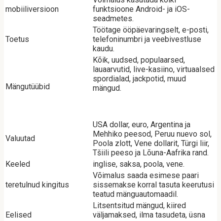
mobiiliversioon
funktsioone Android- ja iOS-
seadmetes.
Töötage ööpäevaringselt, e-posti,
Toetus
telefoninumbri ja veebivestluse
kaudu.
Kõik, uudsed, populaarsed,
lauaarvutid, live-kasiino, virtuaalsed
spordialad, jackpotid, muud
Mängutüübid
mängud.
USA dollar, euro, Argentina ja
Mehhiko peesod, Peruu nuevo sol,
Valuutad
Poola zlott, Vene dollarit, Türgi liir,
Tšiili peeso ja Lõuna-Aafrika rand.
Keeled
inglise, saksa, poola, vene.
Võimalus saada esimese paari
teretulnud kingitus
sissemakse korral tasuta keerutusi
teatud mänguautomaadil.
Litsentsitud mängud, kiired
Eelised
väljamaksed, ilma tasudeta, üsna