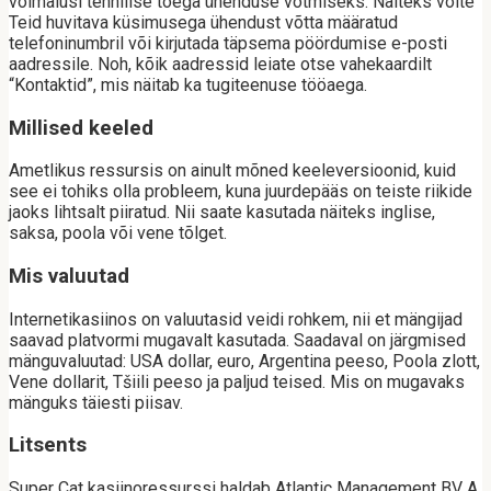
võimalusi tehnilise toega ühenduse võtmiseks. Näiteks võite
Teid huvitava küsimusega ühendust võtta määratud
telefoninumbril või kirjutada täpsema pöördumise e-posti
aadressile. Noh, kõik aadressid leiate otse vahekaardilt
“Kontaktid”, mis näitab ka tugiteenuse tööaega.
Millised keeled
Ametlikus ressursis on ainult mõned keeleversioonid, kuid
see ei tohiks olla probleem, kuna juurdepääs on teiste riikide
jaoks lihtsalt piiratud. Nii saate kasutada näiteks inglise,
saksa, poola või vene tõlget.
Mis valuutad
Internetikasiinos on valuutasid veidi rohkem, nii et mängijad
saavad platvormi mugavalt kasutada. Saadaval on järgmised
mänguvaluutad: USA dollar, euro, Argentina peeso, Poola zlott,
Vene dollarit, Tšiili peeso ja paljud teised. Mis on mugavaks
mänguks täiesti piisav.
Litsents
Super Cat kasiinoressurssi haldab Atlantic Management BV A,