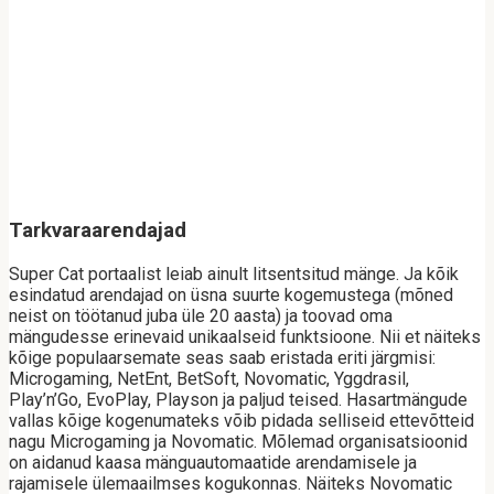
Tarkvaraarendajad
Super Cat portaalist leiab ainult litsentsitud mänge. Ja kõik
esindatud arendajad on üsna suurte kogemustega (mõned
neist on töötanud juba üle 20 aasta) ja toovad oma
mängudesse erinevaid unikaalseid funktsioone. Nii et näiteks
kõige populaarsemate seas saab eristada eriti järgmisi:
Microgaming, NetEnt, BetSoft, Novomatic, Yggdrasil,
Play’n’Go, EvoPlay, Playson ja paljud teised. Hasartmängude
vallas kõige kogenumateks võib pidada selliseid ettevõtteid
nagu Microgaming ja Novomatic. Mõlemad organisatsioonid
on aidanud kaasa mänguautomaatide arendamisele ja
rajamisele ülemaailmses kogukonnas. Näiteks Novomatic