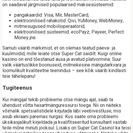
on saadaval järgmised populaarsed maksesüsteemid:
pangakaardid: Visa, Mir, MasterCard;
elektroonilised rahakotid: Qivi, YuMoney, WebMoney;
mitmesugused mobiilioperaatorid;
elektroonilised süsteemid: ecoPayz, Payeer, Perfect
Money jne.
Samuti väärib märkimist, et on olemas teatud päeva- ja
kuulimiidid, mille leiate otse Super Cat saidilt. Kuigi online
kasiino on end tõestanud ausa ja avatud platvormina. Suur
valik väärtuslikke boonuseid, mitmekesine mängutarkvara ja
loomulikult kvaliteetne teenindus – see kõik väärib kindlasti
teie tähelepanu!
Tugiteenus
Kui mängijal tekib probleeme otse mängu ajal, saab ta
ühendust võtta hasartmänguressursi toega. Nii on näiteks
võimalik spetsialistidele kirjutada läbi veebivestluse, mis
asub ekraani paremas nurgas. Kus saate oma probleemi
üksikasjalikult kirjeldada ja kvalifitseeritud konsultant vastab
teile mõne minuti jooksul. Lisaks on Super Cat Casinol ka teisi