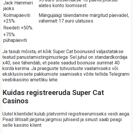
Jack Hammeri
alates konto loomisest.
jaoks
Kolmapäeviti
Mängujäägi täiendamine märgitud päevadel,
+25%.
vähemalt 17 euro ulatuses.
Reedeti +50%.
+75%
pühapäeviti
Ja tasub mõista, et kõik Super Cat boonused väljastatakse
teatud panustamistingimustega. Sel juhul on standardkordaja
x40, see tähendab, et peate saadud boonuse summat 40
korda kerima. Ja praeguste tutvustuste vaatamiseks või
eksklusiivsete pakkumiste saamiseks võite tellida Telegrami
veebikasiino ametliku lehe.
Kuidas registreeruda Super Cat
Casinos
Uutel klientidel kulub platvormil registreerumiseks veidi aega.
Pead lihtsalt järgima järgmisi juhiseid ja sinust saab peagi
selle kasiino klient: