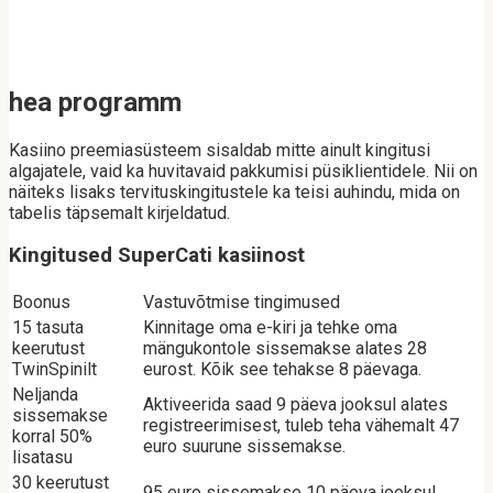
hea programm
Kasiino preemiasüsteem sisaldab mitte ainult kingitusi
algajatele, vaid ka huvitavaid pakkumisi püsiklientidele. Nii on
näiteks lisaks tervituskingitustele ka teisi auhindu, mida on
tabelis täpsemalt kirjeldatud.
Kingitused SuperCati kasiinost
Boonus
Vastuvõtmise tingimused
15 tasuta
Kinnitage oma e-kiri ja tehke oma
keerutust
mängukontole sissemakse alates 28
TwinSpinilt
eurost. Kõik see tehakse 8 päevaga.
Neljanda
Aktiveerida saad 9 päeva jooksul alates
sissemakse
registreerimisest, tuleb teha vähemalt 47
korral 50%
euro suurune sissemakse.
lisatasu
30 keerutust
95 euro sissemakse 10 päeva jooksul