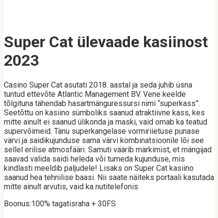
Super Cat ülevaade kasiinost
2023
Casino Super Cat asutati 2018. aastal ja seda juhib üsna
tuntud ettevõte Atlantic Management BV. Vene keelde
tõlgituna tähendab hasartmänguressursi nimi “superkass”.
Seetõttu on kasiino sümboliks saanud atraktiivne kass, kes
mitte ainult ei saanud ülikonda ja maski, vaid omab ka teatud
supervõimeid. Tänu superkangelase vormiriietuse punase
värvi ja saidikujunduse sama värvi kombinatsioonile lõi see
sellel erilise atmosfääri. Samuti väärib märkimist, et mängijad
saavad valida saidi heleda või tumeda kujunduse, mis
kindlasti meeldib paljudele! Lisaks on Super Cat kasiino
saanud hea tehnilise baasi. Nii saate näiteks portaali kasutada
mitte ainult arvutis, vaid ka nutitelefonis.
Boonus:100% tagatisraha + 30FS