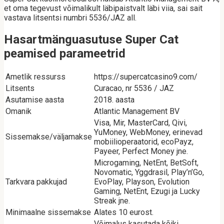
et oma tegevust võimalikult läbipaistvalt läbi viia, sai sait
vastava litsentsi numbri 5536/JAZ all.
Hasartmänguasutuse Super Cat
peamised parameetrid
Ametlik ressurss
https://supercatcasino9.com/
Litsents
Curacao, nr 5536 / JAZ
Asutamise aasta
2018. aasta
Omanik
Atlantic Management BV
Visa, Mir, MasterCard, Qivi,
YuMoney, WebMoney, erinevad
Sissemakse/väljamakse
mobiilioperaatorid, ecoPayz,
Payeer, Perfect Money jne.
Microgaming, NetEnt, BetSoft,
Novomatic, Yggdrasil, Play’n’Go,
Tarkvara pakkujad
EvoPlay, Playson, Evolution
Gaming, NetEnt, Ezugi ja Lucky
Streak jne.
Minimaalne sissemakse
Alates 10 eurost.
Võimalus kasutada kõiki