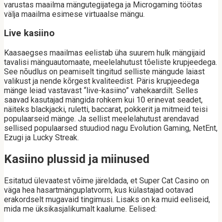
varustas maailma mängutegijatega ja Microgaming töötas
välja maailma esimese virtuaalse mängu.
Live kasiino
Kaasaegses maailmas eelistab üha suurem hulk mängijaid
tavalisi mänguautomaate, meelelahutust tõeliste krupjeedega.
See nõudlus on peamiselt tingitud selliste mängude laiast
valikust ja nende kõrgest kvaliteedist. Päris krupjeedega
mänge leiad vastavast “live-kasiino” vahekaardilt. Selles
saavad kasutajad mängida rohkem kui 10 erinevat seadet,
näiteks blackjacki, ruletti, baccarat, pokkerit ja mitmeid teisi
populaarseid mänge. Ja sellist meelelahutust arendavad
sellised populaarsed stuudiod nagu Evolution Gaming, NetEnt,
Ezugi ja Lucky Streak.
Kasiino plussid ja miinused
Esitatud ülevaatest võime järeldada, et Super Cat Casino on
väga hea hasartmänguplatvorm, kus külastajad ootavad
erakordselt mugavaid tingimusi. Lisaks on ka muid eeliseid,
mida me üksikasjalikumalt kaalume. Eelised: