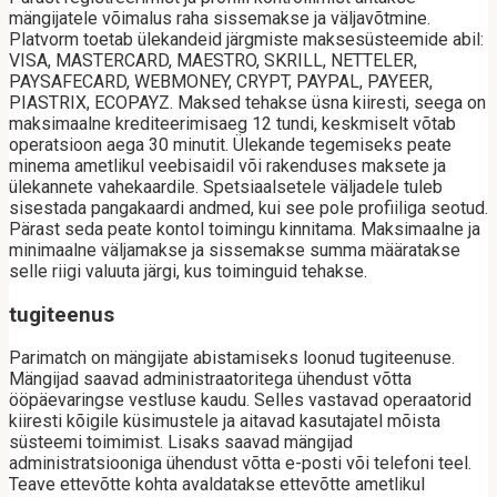
mängijatele võimalus raha sissemakse ja väljavõtmine.
Platvorm toetab ülekandeid järgmiste maksesüsteemide abil:
VISA, MASTERCARD, MAESTRO, SKRILL, NETTELER,
PAYSAFECARD, WEBMONEY, CRYPT, PAYPAL, PAYEER,
PIASTRIX, ECOPAYZ. Maksed tehakse üsna kiiresti, seega on
maksimaalne krediteerimisaeg 12 tundi, keskmiselt võtab
operatsioon aega 30 minutit. Ülekande tegemiseks peate
minema ametlikul veebisaidil või rakenduses maksete ja
ülekannete vahekaardile. Spetsiaalsetele väljadele tuleb
sisestada pangakaardi andmed, kui see pole profiiliga seotud.
Pärast seda peate kontol toimingu kinnitama. Maksimaalne ja
minimaalne väljamakse ja sissemakse summa määratakse
selle riigi valuuta järgi, kus toiminguid tehakse.
tugiteenus
Parimatch on mängijate abistamiseks loonud tugiteenuse.
Mängijad saavad administraatoritega ühendust võtta
ööpäevaringse vestluse kaudu. Selles vastavad operaatorid
kiiresti kõigile küsimustele ja aitavad kasutajatel mõista
süsteemi toimimist. Lisaks saavad mängijad
administratsiooniga ühendust võtta e-posti või telefoni teel.
Teave ettevõtte kohta avaldatakse ettevõtte ametlikul