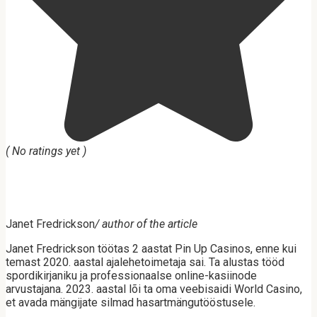
( No ratings yet )
Janet Fredrickson
/ author of the article
Janet Fredrickson töötas 2 aastat Pin Up Casinos, enne kui
temast 2020. aastal ajalehetoimetaja sai. Ta alustas tööd
spordikirjaniku ja professionaalse online-kasiinode
arvustajana. 2023. aastal lõi ta oma veebisaidi World Casino,
et avada mängijate silmad hasartmängutööstusele.