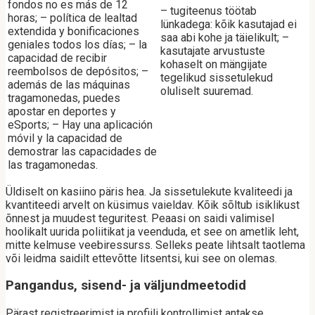
fondos no es más de 12
– tugiteenus töötab
horas; – política de lealtad
lünkadega: kõik kasutajad ei
extendida y bonificaciones
saa abi kohe ja täielikult; –
geniales todos los días; – la
kasutajate arvustuste
capacidad de recibir
kohaselt on mängijate
reembolsos de depósitos; –
tegelikud sissetulekud
además de las máquinas
oluliselt suuremad.
tragamonedas, puedes
apostar en deportes y
eSports; – Hay una aplicación
móvil y la capacidad de
demostrar las capacidades de
las tragamonedas.
Üldiselt on kasiino päris hea. Ja sissetulekute kvaliteedi ja
kvantiteedi arvelt on küsimus vaieldav. Kõik sõltub isiklikust
õnnest ja muudest teguritest. Peaasi on saidi valimisel
hoolikalt uurida poliitikat ja veenduda, et see on ametlik leht,
mitte kelmuse veebiressurss. Selleks peate lihtsalt taotlema
või leidma saidilt ettevõtte litsentsi, kui see on olemas.
Pangandus, sisend- ja väljundmeetodid
Pärast registreerimist ja profiili kontrollimist antakse