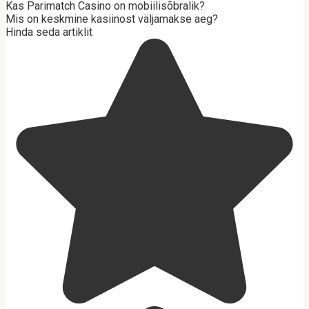
Kas Parimatch Casino on mobiilisõbralik?
Mis on keskmine kasiinost väljamakse aeg?
Hinda seda artiklit