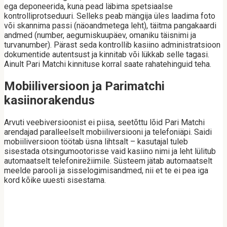
ega deponeerida, kuna pead läbima spetsiaalse
kontrolliprotseduuri. Selleks peab mängija üles laadima foto
või skannima passi (näoandmetega leht), täitma pangakaardi
andmed (number, aegumiskuupäev, omaniku täisnimi ja
turvanumber). Pärast seda kontrollib kasiino administratsioon
dokumentide autentsust ja kinnitab või lükkab selle tagasi.
Ainult Pari Matchi kinnituse korral saate rahatehinguid teha.
Mobiiliversioon ja Parimatchi
kasiinorakendus
Arvuti veebiversioonist ei piisa, seetõttu lõid Pari Matchi
arendajad paralleelselt mobiiliversiooni ja telefoniäpi. Saidi
mobiiliversioon töötab üsna lihtsalt – kasutajal tuleb
sisestada otsingumootorisse vaid kasiino nimi ja leht lülitub
automaatselt telefonirežiimile. Süsteem jätab automaatselt
meelde parooli ja sisselogimisandmed, nii et te ei pea iga
kord kõike uuesti sisestama.