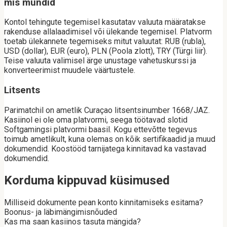
mis mündid
Kontol tehingute tegemisel kasutatav valuuta määratakse
rakenduse allalaadimisel või ülekande tegemisel. Platvorm
toetab ülekannete tegemiseks mitut valuutat: RUB (rubla),
USD (dollar), EUR (euro), PLN (Poola zlott), TRY (Türgi liir).
Teise valuuta valimisel ärge unustage vahetuskurssi ja
konverteerimist muudele väärtustele.
Litsents
Parimatchil on ametlik Curaçao litsentsinumber 1668/JAZ.
Kasiinol ei ole oma platvormi, seega töötavad slotid
Softgamingsi platvormi baasil. Kogu ettevõtte tegevus
toimub ametlikult, kuna olemas on kõik sertifikaadid ja muud
dokumendid. Koostööd tarnijatega kinnitavad ka vastavad
dokumendid.
Korduma kippuvad küsimused
Milliseid dokumente pean konto kinnitamiseks esitama?
Boonus- ja läbimängimisnõuded
Kas ma saan kasiinos tasuta mängida?