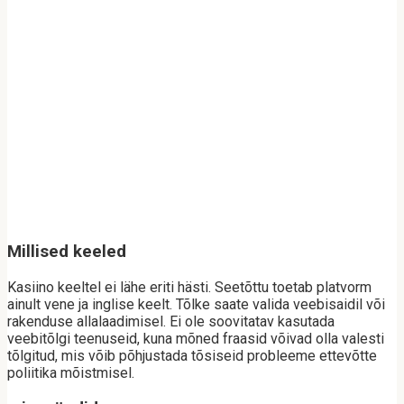
Millised keeled
Kasiino keeltel ei lähe eriti hästi. Seetõttu toetab platvorm
ainult vene ja inglise keelt. Tõlke saate valida veebisaidil või
rakenduse allalaadimisel. Ei ole soovitatav kasutada
veebitõlgi teenuseid, kuna mõned fraasid võivad olla valesti
tõlgitud, mis võib põhjustada tõsiseid probleeme ettevõtte
poliitika mõistmisel.