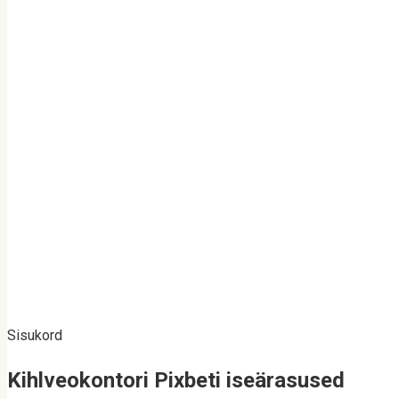
Sisukord
Kihlveokontori Pixbeti iseärasused