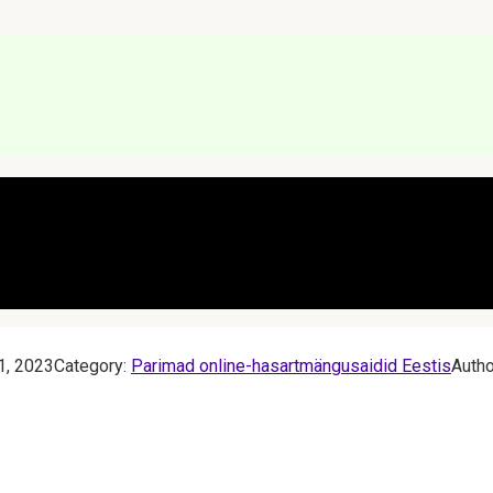
1, 2023
Category:
Parimad online-hasartmängusaidid Eestis
Autho