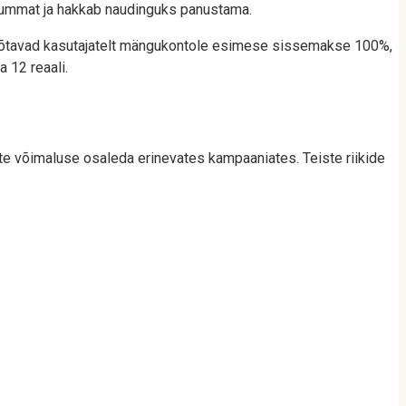
d summat ja hakkab naudinguks panustama.
es võtavad kasutajatelt mängukontole esimese sissemakse 100%,
 12 reaali.
te võimaluse osaleda erinevates kampaaniates. Teiste riikide