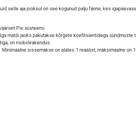
, kuid selle aja jooksul on see kogunud palju fänne, kes igapäeva
väärset Pix süsteemi.
u. Iga matši jaoks pakutakse kõrgete koefitsientidega sündmuste tä
tiga, on mobiilirakendus.
Minimaalne sissemakse on alates 1 reaalist, maksimaalne on 10 