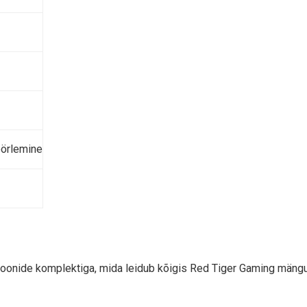
öörlemine
ioonide komplektiga, mida leidub kõigis Red Tiger Gaming mängud