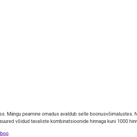
ass. Mängu peamine omadus avaldub selle boonusvõimalustes. Na
suured võidud tavaliste kombinatsioonide hinnaga kuni 1000 hin
tboo
.