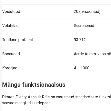
Võiduteed
20 (fikseeritud)
Volatiilsus
Suurenenud
Tootluse protsent
93.71%
Boonused
Aarde trumm, vaba p
Kordajad
4 – 1000
Mängu funktsionaalsus
Pirates Plenty Assault Rifle on varustatud standardsete funkts
saavad mängijad juurdepääsu: