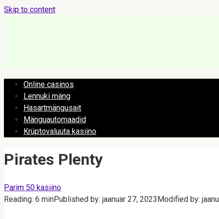
Skip to content
Online casinos
Lennuki mäng
Hasartmängusait
Mänguautomaadid
Krüptovaluuta kasiino
Pirates Plenty
Parim 50 kasiino
Reading:
6 min
Published by:
jaanuar 27, 2023
Modified by:
jaan