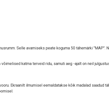
oonusrumm. Selle avamiseks peate koguma 50 tähemärki "MAP". N
imelised katma terveid ridu, samuti aeg -ajalt on neil julgustus
 vooru. Ekraanilt ilmumisel eemaldatakse kõik madalad saadud 
oomisel.