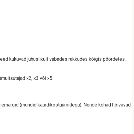
eed kukuvad juhuslikult vabades rakkudes kõigis pöördetes,
multsutajad x2, x3 või x5.
tähemärgid (mündid kaardikostüümidega). Nende kohad hõivavad