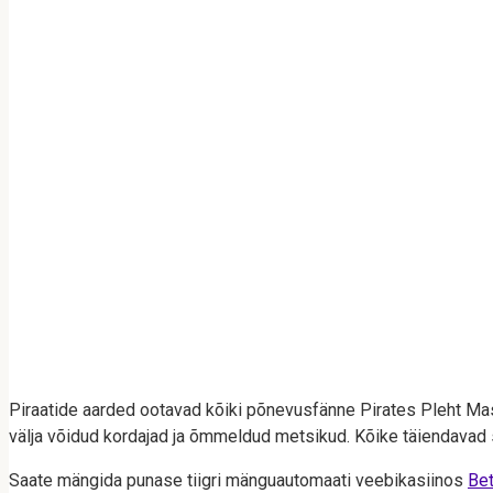
Piraatide aarded ootavad kõiki põnevusfänne Pirates Pleht M
välja võidud kordajad ja õmmeldud metsikud. Kõike täiendavad 
Saate mängida punase tiigri mänguautomaati veebikasiinos
Be