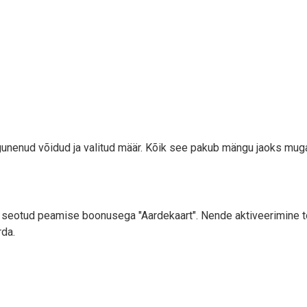
gunenud võidud ja valitud määr. Kõik see pakub mängu jaoks muga
n seotud peamise boonusega "Aardekaart". Nende aktiveerimine to
rda.