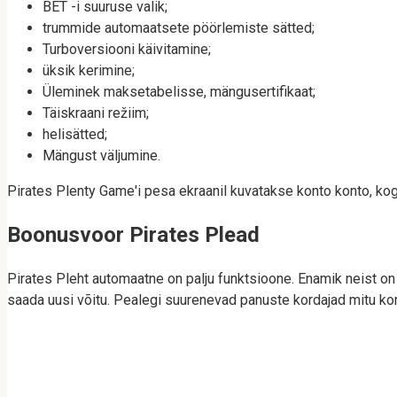
BET -i suuruse valik;
trummide automaatsete pöörlemiste sätted;
Turboversiooni käivitamine;
üksik kerimine;
Üleminek maksetabelisse, mängusertifikaat;
Täiskraani režiim;
helisätted;
Mängust väljumine.
Pirates Plenty Game'i pesa ekraanil kuvatakse konto konto, ko
Boonusvoor Pirates Plead
Pirates Pleht automaatne on palju funktsioone. Enamik neist o
saada uusi võitu. Pealegi suurenevad panuste kordajad mitu ko