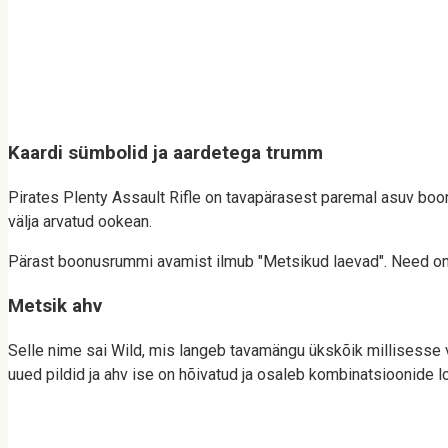
Kaardi sümbolid ja aardetega trumm
Pirates Plenty Assault Rifle on tavapärasest paremal asuv b
välja arvatud ookean.
Pärast boonusrummi avamist ilmub "Metsikud laevad". Need on võ
Metsik ahv
Selle nime sai Wild, mis langeb tavamängu ükskõik millisesse
uued pildid ja ahv ise on hõivatud ja osaleb kombinatsioonide l