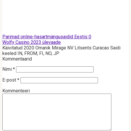
Parimad online-hasartmängusaidid Eestis
0
Wolfy Casino 2023 ülevaade
Käivitatud 2020 Omanik Mirage NV Litsents Curacao Saidi
keeled IN, FROM, FI, NO, JP
Kommentaarid
Nimi
*
E-post
*
Kommenteeri