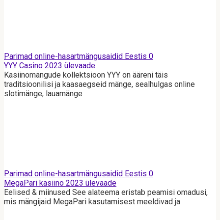
Parimad online-hasartmängusaidid Eestis
0
YYY Casino 2023 ülevaade
Kasiinomängude kollektsioon YYY on ääreni täis
traditsioonilisi ja kaasaegseid mänge, sealhulgas online
slotimänge, lauamänge
Parimad online-hasartmängusaidid Eestis
0
MegaPari kasiino 2023 ülevaade
Eelised & miinused See alateema eristab peamisi omadusi,
mis mängijaid MegaPari kasutamisest meeldivad ja