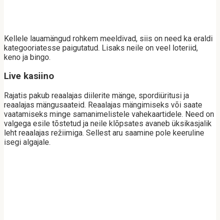
Kellele lauamängud rohkem meeldivad, siis on need ka eraldi
kategooriatesse paigutatud. Lisaks neile on veel loteriid,
keno ja bingo.
Live kasiino
Rajatis pakub reaalajas diilerite mänge, spordiüritusi ja
reaalajas mängusaateid. Reaalajas mängimiseks või saate
vaatamiseks minge samanimelistele vahekaartidele. Need on
valgega esile tõstetud ja neile klõpsates avaneb üksikasjalik
leht reaalajas režiimiga. Sellest aru saamine pole keeruline
isegi algajale.