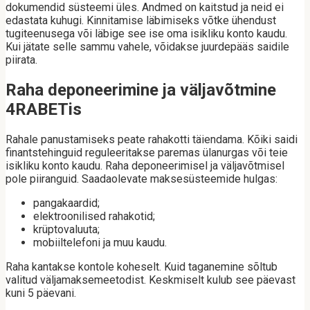
dokumendid süsteemi üles. Andmed on kaitstud ja neid ei
edastata kuhugi. Kinnitamise läbimiseks võtke ühendust
tugiteenusega või läbige see ise oma isikliku konto kaudu.
Kui jätate selle sammu vahele, võidakse juurdepääs saidile
piirata.
Raha deponeerimine ja väljavõtmine
4RABETis
Rahale panustamiseks peate rahakotti täiendama. Kõiki saidi
finantstehinguid reguleeritakse paremas ülanurgas või teie
isikliku konto kaudu. Raha deponeerimisel ja väljavõtmisel
pole piiranguid. Saadaolevate maksesüsteemide hulgas:
pangakaardid;
elektroonilised rahakotid;
krüptovaluuta;
mobiiltelefoni ja muu kaudu.
Raha kantakse kontole koheselt. Kuid taganemine sõltub
valitud väljamaksemeetodist. Keskmiselt kulub see päevast
kuni 5 päevani.