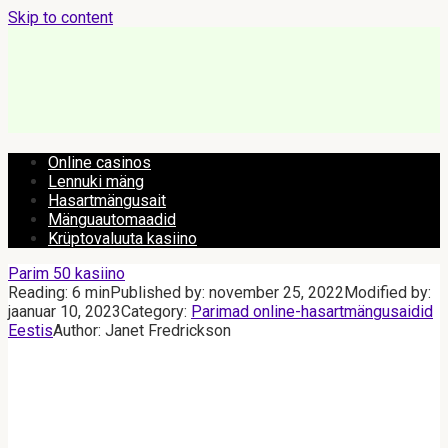
Skip to content
Online casinos
Lennuki mäng
Hasartmängusait
Mänguautomaadid
Krüptovaluuta kasiino
Parim 50 kasiino
Reading:
6 min
Published by:
november 25, 2022
Modified by:
jaanuar 10, 2023
Category:
Parimad online-hasartmängusaidid
Eestis
Author:
Janet Fredrickson