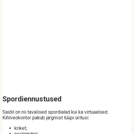
Spordiennustused
Saidil on nii tavalised spordialad kui ka virtuaalsed.
Kihlveokontor pakub järgmist tüüpi üritusi:
kriket;
noolemäng;