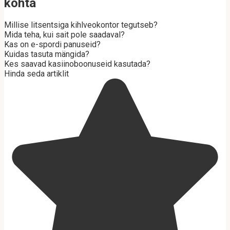
kohta
Millise litsentsiga kihlveokontor tegutseb?
Mida teha, kui sait pole saadaval?
Kas on e-spordi panuseid?
Kuidas tasuta mängida?
Kes saavad kasiinoboonuseid kasutada?
Hinda seda artiklit