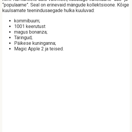
“populaarne”. Seal on erinevaid mängude kollektsioone. Kõige
kuulsamate teenindusaegade hulka kuuluvad:
kommibuum;
1001 keerutust
magus bonanza;
Täringud;
Päikese kuninganna;
Magic Apple 2 ja teised.