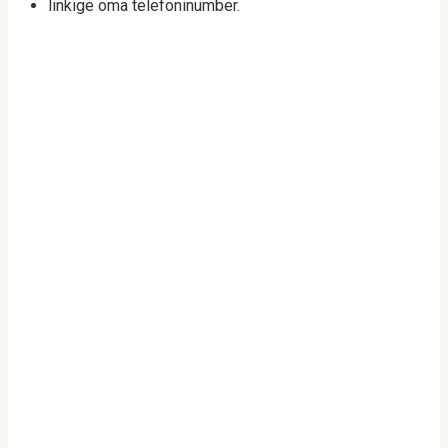
linkige oma telefoninumber.