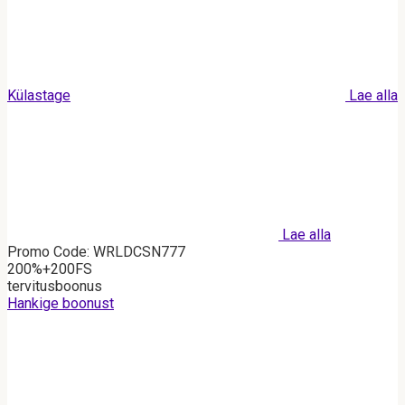
Külastage
Lae alla
Lae alla
Promo Code: WRLDCSN777
200%+200FS
tervitusboonus
Hankige boonust