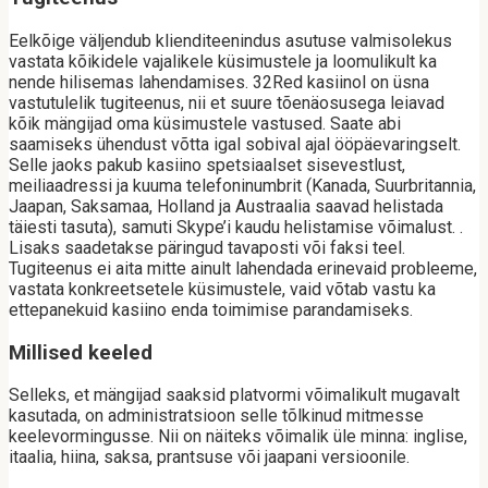
Eelkõige väljendub klienditeenindus asutuse valmisolekus
vastata kõikidele vajalikele küsimustele ja loomulikult ka
nende hilisemas lahendamises. 32Red kasiinol on üsna
vastutulelik tugiteenus, nii et suure tõenäosusega leiavad
kõik mängijad oma küsimustele vastused. Saate abi
saamiseks ühendust võtta igal sobival ajal ööpäevaringselt.
Selle jaoks pakub kasiino spetsiaalset sisevestlust,
meiliaadressi ja kuuma telefoninumbrit (Kanada, Suurbritannia,
Jaapan, Saksamaa, Holland ja Austraalia saavad helistada
täiesti tasuta), samuti Skype’i kaudu helistamise võimalust. .
Lisaks saadetakse päringud tavaposti või faksi teel.
Tugiteenus ei aita mitte ainult lahendada erinevaid probleeme,
vastata konkreetsetele küsimustele, vaid võtab vastu ka
ettepanekuid kasiino enda toimimise parandamiseks.
Millised keeled
Selleks, et mängijad saaksid platvormi võimalikult mugavalt
kasutada, on administratsioon selle tõlkinud mitmesse
keelevormingusse. Nii on näiteks võimalik üle minna: inglise,
itaalia, hiina, saksa, prantsuse või jaapani versioonile.