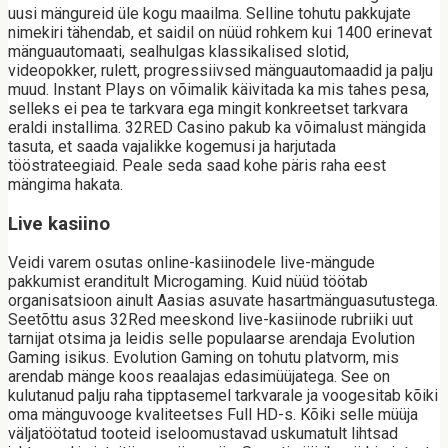
uusi mängureid üle kogu maailma. Selline tohutu pakkujate
nimekiri tähendab, et saidil on nüüd rohkem kui 1400 erinevat
mänguautomaati, sealhulgas klassikalised slotid,
videopokker, rulett, progressiivsed mänguautomaadid ja palju
muud. Instant Plays on võimalik käivitada ka mis tahes pesa,
selleks ei pea te tarkvara ega mingit konkreetset tarkvara
eraldi installima. 32RED Casino pakub ka võimalust mängida
tasuta, et saada vajalikke kogemusi ja harjutada
tööstrateegiaid. Peale seda saad kohe päris raha eest
mängima hakata.
Live kasiino
Veidi varem osutas online-kasiinodele live-mängude
pakkumist eranditult Microgaming. Kuid nüüd töötab
organisatsioon ainult Aasias asuvate hasartmänguasutustega.
Seetõttu asus 32Red meeskond live-kasiinode rubriiki uut
tarnijat otsima ja leidis selle populaarse arendaja Evolution
Gaming isikus. Evolution Gaming on tohutu platvorm, mis
arendab mänge koos reaalajas edasimüüjatega. See on
kulutanud palju raha tipptasemel tarkvarale ja voogesitab kõiki
oma mänguvooge kvaliteetses Full HD-s. Kõiki selle müüja
väljatöötatud tooteid iseloomustavad uskumatult lihtsad