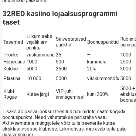
heldemaid pakkumisi.
32RED kasiino lojaalsusprogrammi
taset
Liikumiseks
Salvestatavad
Rubiini
Tasemed
vajalik arv
Boonuspunktid
punktid
sünnip
punkte
Pronks
viiskümmend
25
–
1000
Hõbedane
1000
500
kümme%
2500
Kuldne
5000
2500
20%
3000
Plaatina
10 000
5000
viiskümmend%
5000
5000 +
Klubi
VIP-juhi
Kutse järgi
kuni 200%
eksklus
Rogue
äranägemisel
boonus
Lisaks 30 päeva jooksul teenitud rubiinidele saate koguda
boonuspunkte. Need vahetatakse pärisraha vastu.
Aktiivsematele mängijatele võib tulla treenerite kutse
eksklusiivsesse klubisse. Liikmelisus, mis avab teile palju
uusi võimalusi: