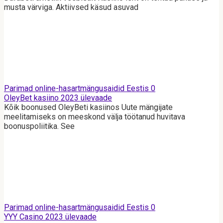
musta värviga. Aktiivsed käsud asuvad
Parimad online-hasartmängusaidid Eestis
0
OleyBet kasiino 2023 ülevaade
Kõik boonused OleyBeti kasiinos Uute mängijate
meelitamiseks on meeskond välja töötanud huvitava
boonuspoliitika. See
Parimad online-hasartmängusaidid Eestis
0
YYY Casino 2023 ülevaade