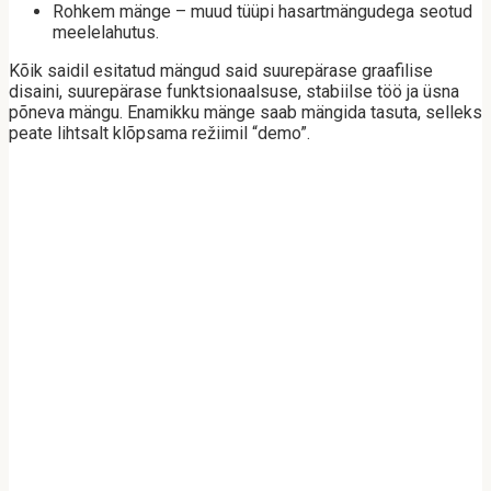
Rohkem mänge – muud tüüpi hasartmängudega seotud
meelelahutus.
Kõik saidil esitatud mängud said suurepärase graafilise
disaini, suurepärase funktsionaalsuse, stabiilse töö ja üsna
põneva mängu. Enamikku mänge saab mängida tasuta, selleks
peate lihtsalt klõpsama režiimil “demo”.