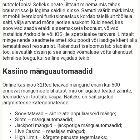
nutitelefonis! Selleks peate lihtsalt minema mis tahes
brauserisse ja logima saidile sisse. Samuti väärib märkimist,
et mobiiliversiooni funktsionaalsus kordab täielikult töölaua
saiti, välja arvatud mõne jaotise asukoht. Kuid need, kes
soovivad saada eraldi sissemakseta boonust, võivad
installida Androidile või iOS-ile spetsiaalse tarkvara. Lihtsalt
minge nende seadmete ametlikku poodi või laadige klient alla
temaatilisest ressursist. Rakendust iseloomustab stabiilne
töö, ülevaatlik disain ja see annab võimaluse võtta ühendust
tehnilise toega, kui selline vajadus tekib.
Kasiino mänguautomaadid
Online kasiinos 32Red leiavad mängurid enam kui 500
erinevat mängumeelelahutust, mis on jagatud teatud žanrite,
teemade või tootjate kaupa. Näiteks on sait jagatud
järgmistesse kategooriatesse:
Soovitatavad – siit leiate populaarseid mänge;
Slots – mänguautomaadid;
Jackpoti mängud – jackpotiga mänguautomaadid;
Live Casino – reaalajas mängud;
High Limit – kõrgete panuste tegemiseks;