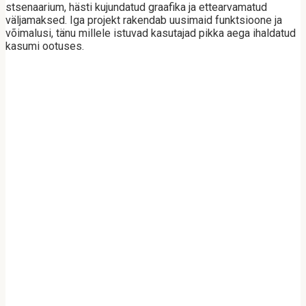
stsenaarium, hästi kujundatud graafika ja ettearvamatud
väljamaksed. Iga projekt rakendab uusimaid funktsioone ja
võimalusi, tänu millele istuvad kasutajad pikka aega ihaldatud
kasumi ootuses.