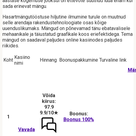
aastase kogemuse jooksul on ettevõte suutnud luua enam kui
sada erinevat mängu.
Hasartmängutööstuse hiljutine ilmumine turule on muutnud
selle arendaja rakendustehnoloogiate osas kõige
uuenduslikumaks. Mängud on põnevamad tänu ebatavalisele
mehaanikale ja täiustatud graafikale koos eriefektidega. Tema
mängud on saadaval paljudes online kasiinodes paljudes
riikides.
Kasiino
Koht
Hinnang
Boonuspakkumine
Turvaline link
nimi
Mä
Võida
kiirus:
97.9
9.9/10★
Boonus:
1
Boonus 100%
Vavada