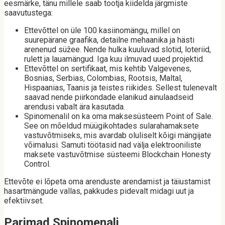
eesmärke, tänu millele saab tootja kiidelda järgmiste
saavutustega:
Ettevõttel on üle 100 kasiinomängu, millel on
suurepärane graafika, detailne mehaanika ja hästi
arenenud süžee. Nende hulka kuuluvad slotid, loteriid,
rulett ja lauamängud. Iga kuu ilmuvad uued projektid.
Ettevõttel on sertifikaat, mis kehtib Valgevenes,
Bosnias, Serbias, Colombias, Rootsis, Maltal,
Hispaanias, Taanis ja teistes riikides. Sellest tulenevalt
saavad nende piirkondade elanikud ainulaadseid
arendusi vabalt ära kasutada.
Spinomenalil on ka oma maksesüsteem Point of Sale.
See on mõeldud müügikohtades sularahamaksete
vastuvõtmiseks, mis avardab oluliselt kõigi mängijate
võimalusi. Samuti töötasid nad välja elektrooniliste
maksete vastuvõtmise süsteemi Blockchain Honesty
Control.
Ettevõte ei lõpeta oma arenduste arendamist ja täiustamist
hasartmängude vallas, pakkudes pidevalt midagi uut ja
efektiivset.
Parimad Spinomenali