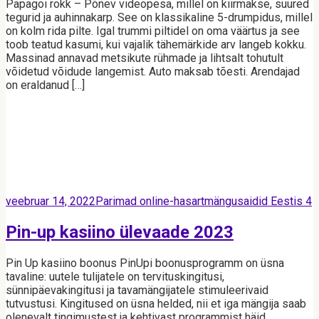
Papagoi rokk – Põnev videopesa, millel on kiirmakse, suured
tegurid ja auhinnakarp. See on klassikaline 5-drumpidus, millel
on kolm rida pilte. Igal trummi piltidel on oma väärtus ja see
toob teatud kasumi, kui vajalik tähemärkide arv langeb kokku.
Massinad annavad metsikute rühmade ja lihtsalt tohutult
võidetud võidude langemist. Auto maksab tõesti. Arendajad
on eraldanud […]
veebruar 14, 2022
Parimad online-hasartmängusaidid Eestis
4
Pin-up kasiino ülevaade 2023
Pin Up kasiino boonus PinUpi boonusprogramm on üsna
tavaline: uutele tulijatele on tervituskingitusi,
sünnipäevakingitusi ja tavamängijatele stimuleerivaid
tutvustusi. Kingitused on üsna helded, nii et iga mängija saab
olenevalt tingimustest ja kehtivast programmist häid