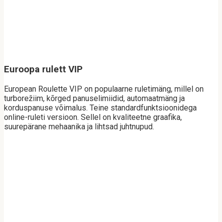
Euroopa rulett VIP
European Roulette VIP on populaarne ruletimäng, millel on
turborežiim, kõrged panuselimiidid, automaatmäng ja
korduspanuse võimalus. Teine standardfunktsioonidega
online-ruleti versioon. Sellel on kvaliteetne graafika,
suurepärane mehaanika ja lihtsad juhtnupud.