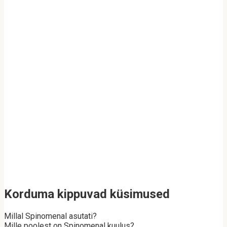
Korduma kippuvad küsimused
Millal Spinomenal asutati?
Mille poolest on Spinomenal kuulus?