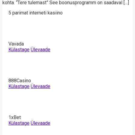
kohta. “Tere tulemast” See boonusprogramm on saadaval […]
5 parimat interneti kasiino
Vavada
Külastage
Ülevaade
888Casino
Külastage
Ülevaade
1xBet
Külastage
Ülevaade