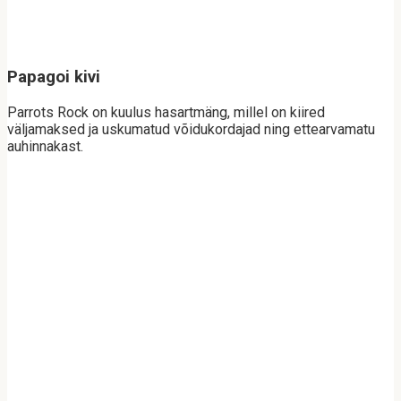
Papagoi kivi
Parrots Rock on kuulus hasartmäng, millel on kiired
väljamaksed ja uskumatud võidukordajad ning ettearvamatu
auhinnakast.