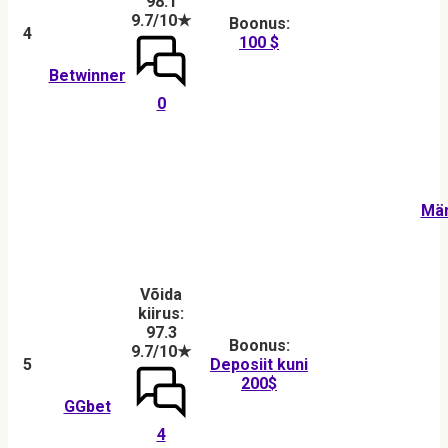
98.1
9.7/10★
Boonus:
4
100 $
Betwinner
0
Mä
Võida
kiirus:
97.3
Boonus:
9.7/10★
5
Deposiit kuni
200$
GGbet
4